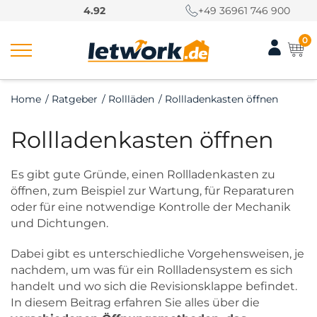
S
4.92
+49 36961 746 900
k
i
0
p
t
o
Home
/
Ratgeber
/
Rollläden
/
Rollladenkasten öffnen
c
o
Rollladenkasten öffnen
n
t
e
Es gibt gute Gründe, einen Rollladenkasten zu
n
öffnen, zum Beispiel zur Wartung, für Reparaturen
t
oder für eine notwendige Kontrolle der Mechanik
und Dichtungen.
Dabei gibt es unterschiedliche Vorgehensweisen, je
nachdem, um was für ein Rollladensystem es sich
handelt und wo sich die Revisionsklappe befindet.
In diesem Beitrag erfahren Sie alles über die