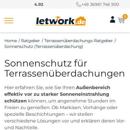
S
4.92
+49 36961 746 900
k
i
0
p
t
o
Home
/
Ratgeber
/
Terrassenüberdachungs-Ratgeber
/
c
Sonnenschutz (Terrassenüberdachung)
o
n
Sonnenschutz für
t
e
Terrassenüberdachungen
n
t
Hier erfahren Sie, wie Sie Ihren
Außenbereich
effektiv vor zu starker Sonneneinstrahlung
schützen
können, um angenehme Stunden im
Freien zu genießen. Ob Markisen, Vorhänge oder
spezielle Beschichtungen – wir stellen
verschiedene Lösungen vor und erklären deren Vor-
und Nachteile.