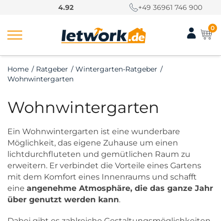
S
4.92
+49 36961 746 900
k
i
0
p
t
o
Home
/
Ratgeber
/
Wintergarten-Ratgeber
/
c
Wohnwintergarten
o
n
Wohnwintergarten
t
e
n
Ein Wohnwintergarten ist eine wunderbare
t
Möglichkeit, das eigene Zuhause um einen
lichtdurchfluteten und gemütlichen Raum zu
erweitern. Er verbindet die Vorteile eines Gartens
mit dem Komfort eines Innenraums und schafft
eine
angenehme Atmosphäre, die das ganze Jahr
über genutzt werden kann
.
Dabei gibt es zahlreiche Gestaltungsmöglichkeiten