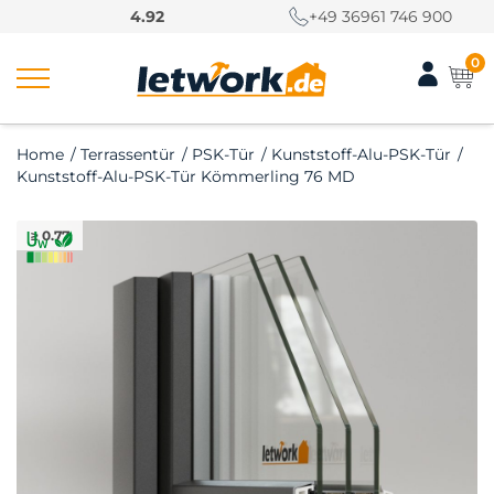
S
4.92
+49 36961 746 900
k
i
0
p
t
o
Home
/
Terrassentür
/
PSK-Tür
/
Kunststoff-Alu-PSK-Tür
/
c
Kunststoff-Alu-PSK-Tür Kömmerling 76 MD
o
n
≥ 0.77
t
e
n
t