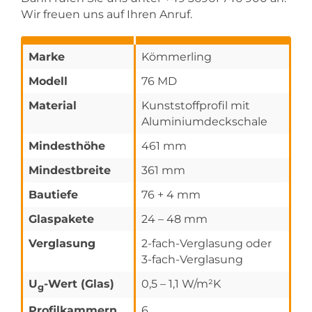
Wir freuen uns auf Ihren Anruf.
Marke
Kömmerling
Modell
76 MD
Material
Kunststoffprofil mit
Aluminiumdeckschale
Mindesthöhe
461 mm
Mindestbreite
361 mm
Bautiefe
76 + 4 mm
Glaspakete
24 – 48 mm
Verglasung
2-fach-Verglasung oder
3-fach-Verglasung
U
-Wert (Glas)
0,5 – 1,1 W/m²K
g
Profilkammern
6