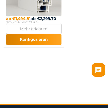
ab
€
1,494.81
ab
€
2,299.70
30-Tage-Tiefstpreis*:
1.256,14 €
Mehr erfahren
Konfigurieren