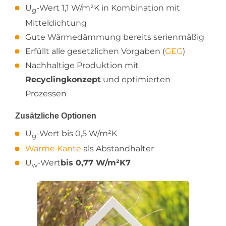
U
-Wert 1,1 W/m²K in Kombination mit
g
Mitteldichtung
Gute Wärmedämmung bereits serienmäßig
Erfüllt alle gesetzlichen Vorgaben (
GEG
)
Nachhaltige Produktion mit
Recyclingkonzept
und optimierten
Prozessen
Zusätzliche Optionen
U
-Wert bis 0,5 W/m²K
g
Warme Kante
als Abstandhalter
U
-Wert
bis 0,77 W/m²K7
w