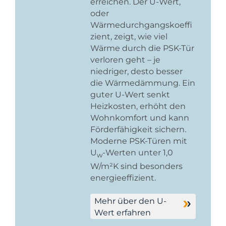
erreichen. Der U-Wert,
oder
Wärmedurchgangskoeffi
zient, zeigt, wie viel
Wärme durch die PSK-Tür
verloren geht – je
niedriger, desto besser
die Wärmedämmung. Ein
guter U-Wert senkt
Heizkosten, erhöht den
Wohnkomfort und kann
Förderfähigkeit sichern.
Moderne PSK-Türen mit
U
-Werten unter 1,0
w
W/m²K sind besonders
energieeffizient.
Mehr über den U-
Wert erfahren