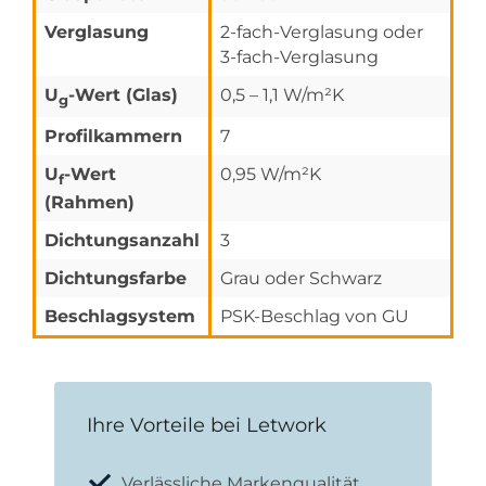
Verglasung
2-fach-Verglasung oder
3-fach-Verglasung
U
-Wert (Glas)
0,5 – 1,1 W/m²K
g
Profilkammern
7
U
-Wert
0,95 W/m²K
f
(Rahmen)
Dichtungsanzahl
3
Dichtungsfarbe
Grau oder Schwarz
Beschlagsystem
PSK-Beschlag von GU
Ihre Vorteile bei Letwork
Verlässliche Markenqualität