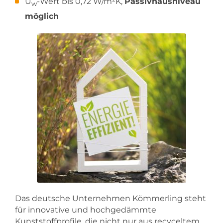
U
-Wert bis 0,72 W/m²K,
Passivhausniveau
w
möglich
Das deutsche Unternehmen Kömmerling steht
für innovative und hochgedämmte
Kunststoffprofile, die nicht nur aus recyceltem