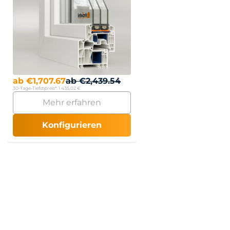
ab
€
1,707.67
ab
€
2,439.54
30-Tage-Tiefstpreis*:
1.435,02 €
Mehr erfahren
Konfigurieren