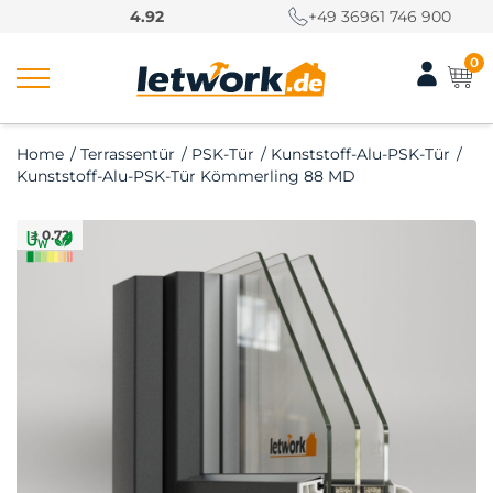
S
4.92
+49 36961 746 900
k
i
0
p
t
o
Home
/
Terrassentür
/
PSK-Tür
/
Kunststoff-Alu-PSK-Tür
/
c
Kunststoff-Alu-PSK-Tür Kömmerling 88 MD
o
n
≥ 0.72
t
e
n
t