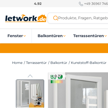
S
+49 36961 746
4.92
k
i
Produkte, Fragen, Ratgebe
p
t
o
Fenster
Balkontüren
Terrassentüren
c
o
n
t
e
Home
/
Terrassentür
/
Balkontür
/
Kunststoff-Balkontür
n
t
≥ 0.73