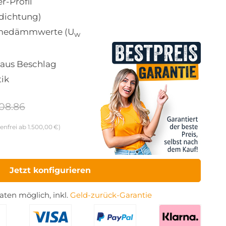
r-Profil
ldichtung)
medämmwerte (U
w
aus Beschlag
tik
08.86
enfrei ab 1.500,00 €)
Jetzt konfigurieren
ten möglich, inkl.
Geld-zurück-Garantie