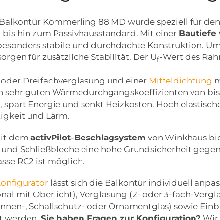
-Balkontür Kömmerling 88 MD wurde speziell für den
bis hin zum Passivhausstandard. Mit einer
Bautiefe
e besonders stabile und durchdachte Konstruktion. U
rgen für zusätzliche Stabilität. Der U
-Wert des Rah
f
- oder Dreifachverglasung und einer
Mitteldichtung
m
n sehr guten Wärmedurchgangskoeffizienten von bis
 spart Energie und senkt Heizkosten. Hoch elastisch
tigkeit und Lärm.
mit dem
activPilot-Beschlagsystem
von Winkhaus bie
und Schließbleche eine hohe Grundsicherheit gegen 
sse RC2 ist möglich.
onfigurator
lässt sich die Balkontür individuell anpa
tional mit Oberlicht), Verglasung (2- oder 3-fach-Ve
 Sonnen-, Schallschutz- oder Ornamentglas) sowie
lt werden.
Sie haben Fragen zur Konfiguration?
Wir 