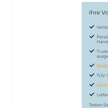
Ihre Vo
Verlä
Persö
Hand
Trust
ausg
Bestp
TÜV-
Geld-
Liefe
Testen Si