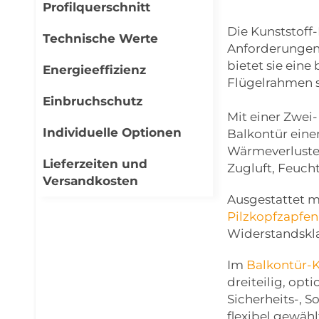
Profilquerschnitt
Die Kunststoff
Technische Werte
Anforderungen 
bietet sie ein
Energieeffizienz
Flügelrahmen so
Einbruchschutz
Mit einer Zwei
Individuelle Optionen
Balkontür eine
Wärmeverluste,
Lieferzeiten und
Zugluft, Feuch
Versandkosten
Ausgestattet 
Pilzkopfzapfen
Widerstandskla
Im
Balkontür-K
dreiteilig, op
Sicherheits-,
flexibel gewäh