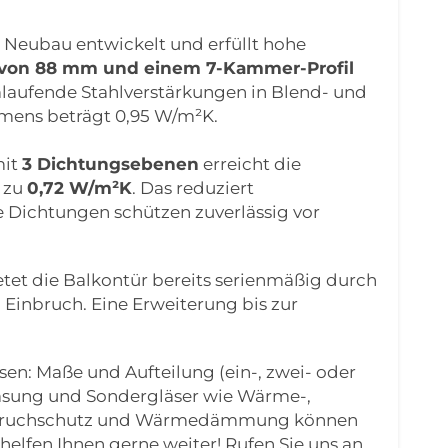
 Neubau entwickelt und erfüllt hohe
 von 88 mm und einem 7-Kammer-Profil
mlaufende Stahlverstärkungen in Blend- und
mens beträgt 0,95 W/m²K.
it
3 Dichtungsebenen
erreicht die
 zu
0,72 W/m²K
. Das reduziert
e Dichtungen schützen zuverlässig vor
tet die Balkontür bereits serienmäßig durch
Einbruch. Eine Erweiterung bis zur
ssen: Maße und Aufteilung (ein-, zwei- oder
rglasung und Sondergläser wie Wärme-,
 Einbruchschutz und Wärmedämmung können
helfen Ihnen gerne weiter! Rufen Sie uns an