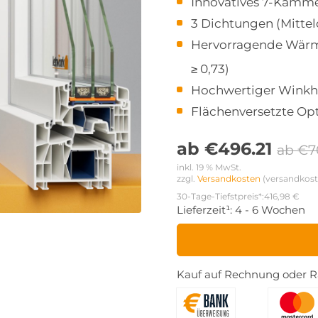
Innovatives 7-Kamme
3 Dichtungen (Mitte
Hervorragende Wär
≥ 0,73)
Hochwertiger Winkh
Flächenversetzte Op
ab
€
496.21
ab
€
7
inkl. 19 % MwSt.
zzgl. 
Versandkosten
 (versandkost
30-Tage-Tiefstpreis*:
416,98 €
Lieferzeit¹:
4 - 6 Wochen
Kauf auf Rechnung oder Ra