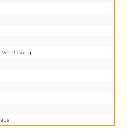
h-Verglasung
haus