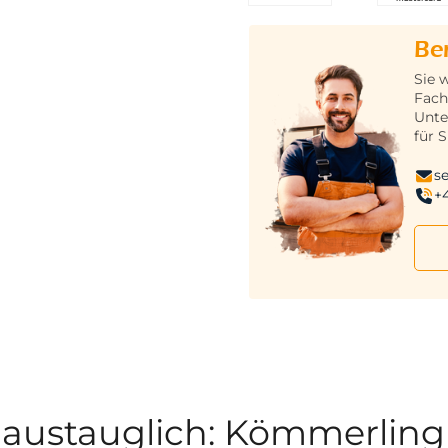
Be
Sie 
Fach
Unte
für S
s
+
haustauglich: Kömmerlin