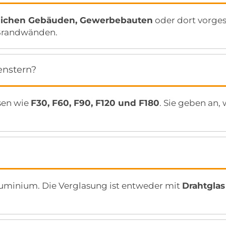
tlichen Gebäuden, Gewerbebauten
oder dort vorges
 Brandwänden.
enstern?
sen wie
F30, F60, F90, F120 und F180
. Sie geben an,
uminium. Die Verglasung ist entweder mit
Drahtglas