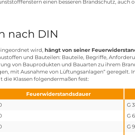
unststofffenstern einen besseren Brandschutz, auch 
en nach DIN
eingeordnet wird,
hängt von seiner Feuerwidersta
stoffen und Bauteilen: Bauteile, Begriffe, Anforde
rung von Bauprodukten und Bauarten zu ihrem Brandve
en, mit Ausnahme von Lüftungsanlagen“ geregelt. 
t die Klassen folgendermaßen fest:
Feuerwiderstandsdauer
0
G 3
0
G 6
0
G 9