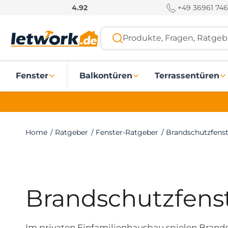
S
+49 36961 746
4.92
k
i
Produkte, Fragen, Ratgebe
p
t
o
Fenster
Balkontüren
Terrassentüren
c
o
n
t
e
Home
/
Ratgeber
/
Fenster-Ratgeber
/
Brandschutzfenst
n
t
Brandschutzfens
Im privaten Einfamilienhausbau spielen Brandsc