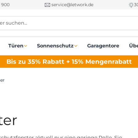
 900
service@letwork.de
3
r suchen...
Türen
Sonnenschutz
Garagentore
Üb
Bis zu 35% Rabatt + 15% Mengenrabatt
er
ter
hutzfenster aktuell nur eine geringe Rolle. Sie