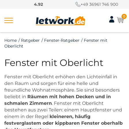
S
4.92
+49 36961 746 900
k
i
0
p
t
o
Home
/
Ratgeber
/
Fenster-Ratgeber
/
Fenster mit
c
Oberlicht
o
n
Fenster mit Oberlicht
t
e
n
Fenster mit Oberlicht erhöhen den Lichteinfall in
t
den Raum und sorgen für eine helle und
freundliche Wohnatmosphäre. Sie sind besonders
beliebt in
Räumen mit hohen Decken und in
schmalen Zimmern
. Fenster mit Oberlicht
bestehen aus zwei Teilen: einem Hauptfenster und
einem in der Regel
kleineren, häufig
festverglastem oder kippbaren Fenster oberhalb