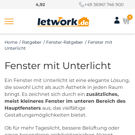
S
4,92
+49 36961 746 900
k
i
0
p
t
o
Home
/
Ratgeber
/
Fenster-Ratgeber
/
Fenster mit
c
Unterlicht
o
n
Fenster mit Unterlicht
t
e
n
Ein Fenster mit Unterlicht ist eine elegante Lösung,
t
die sowohl Licht als auch Ästhetik in jeden Raum
bringt. Es zeichnet sich durch ein
zusätzliches,
meist kleineres Fenster im unteren Bereich des
Hauptfensters
aus, das vielfältige
Gestaltungsmöglichkeiten bietet.
Ob für mehr Tageslicht, bessere Belüftung oder
einen besonderen architektonischen Akzent –