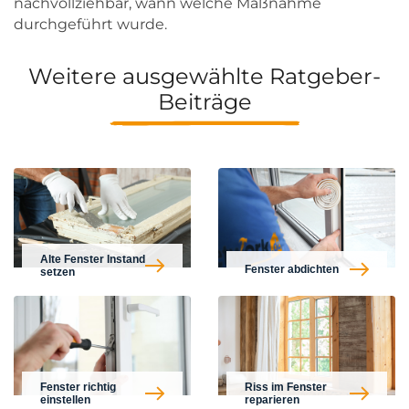
nachvollziehbar, wann welche Maßnahme
durchgeführt wurde.
Weitere ausgewählte Ratgeber-
Beiträge
Alte Fenster Instand
Fenster abdichten
setzen
Fenster richtig
Riss im Fenster
einstellen
reparieren