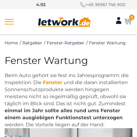
S
4.92
+49 36961 746 900
k
i
0
p
t
o
Home
/
Ratgeber
/
Fenster-Ratgeber
/
Fenster Wartung
c
o
Fenster Wartung
n
t
e
Beim Auto gehört sie fest ins Jahresprogramm: die
n
Inspektion. Die
Fenster
und die daran installierten
t
Sonnenschutzprodukte werden hingegen
meistens nicht so regelmäßig geprüft, obwohl sie
täglich im Blick sind. Das ist nicht gut. Zumindest
einmal im Jahr sollte alles rund ums Fenster
einem ausgiebigen Funktionstest unterzogen
werden. Die Vorteile liegen auf der Hand: