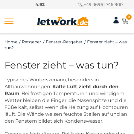
S
4.92
+49 36961 746 900
k
i
0
p
t
o
Home
/
Ratgeber
/
Fenster-Ratgeber
/
Fenster zieht – was
c
tun?
o
n
Fenster zieht – was tun?
t
e
n
Typisches Winterszenario, besonders in
t
Altbauwohnungen:
Kalte Luft zieht durch den
Raum
. Bei frostigen Temperaturen und windigem
Wetter bleiben die Finger, die Nasenspitze und die
Füße kalt, selbst wenn die Heizung auf Hochtouren
läuft. Die Wände weisen feuchte Stellen auf und an
den Fenstern bildet sich Kondenswasser.
Gerade an Heizkörpern, Rollladen-Kästen oder den