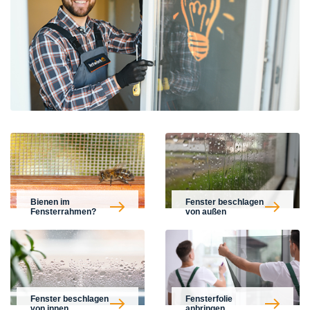
Bienen im
Fenster beschlagen
Fensterrahmen?
von außen
Fenster beschlagen
Fensterfolie
von innen
anbringen