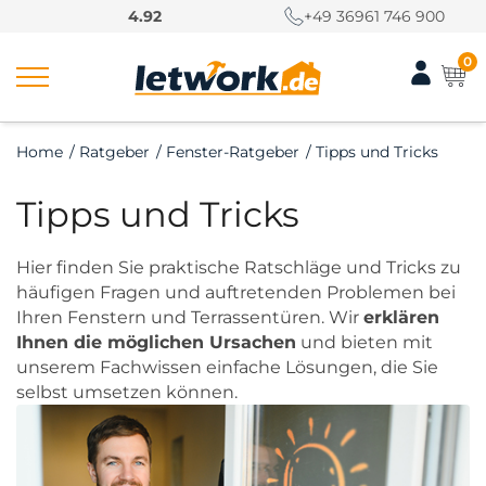
S
4.92
+49 36961 746 900
k
i
0
p
t
o
Home
/
Ratgeber
/
Fenster-Ratgeber
/
Tipps und Tricks
c
o
Tipps und Tricks
n
t
e
Hier finden Sie praktische Ratschläge und Tricks zu
n
häufigen Fragen und auftretenden Problemen bei
t
Ihren Fenstern und Terrassentüren. Wir
erklären
Ihnen die möglichen Ursachen
und bieten mit
unserem Fachwissen einfache Lösungen, die Sie
selbst umsetzen können.