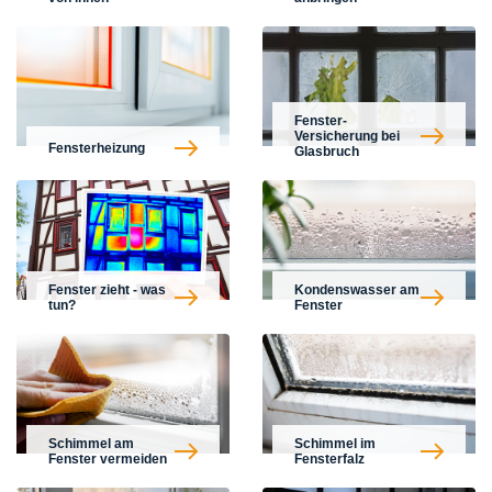
Fenster-
Versicherung bei
Fensterheizung
Glasbruch
Fenster zieht - was
Kondenswasser am
tun?
Fenster
Schimmel am
Schimmel im
Fenster vermeiden
Fensterfalz