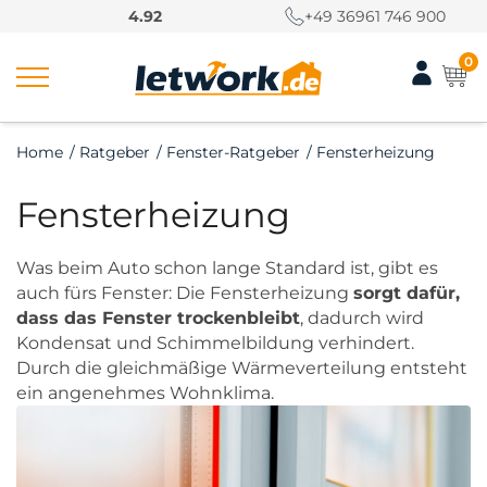
S
4.92
+49 36961 746 900
k
i
0
p
t
o
Home
/
Ratgeber
/
Fenster-Ratgeber
/
Fensterheizung
c
o
Fensterheizung
n
t
e
Was beim Auto schon lange Standard ist, gibt es
n
auch fürs Fenster: Die Fensterheizung
sorgt dafür,
t
dass das Fenster trockenbleibt
, dadurch wird
Kondensat und Schimmelbildung verhindert.
Durch die gleichmäßige Wärmeverteilung entsteht
ein angenehmes Wohnklima.