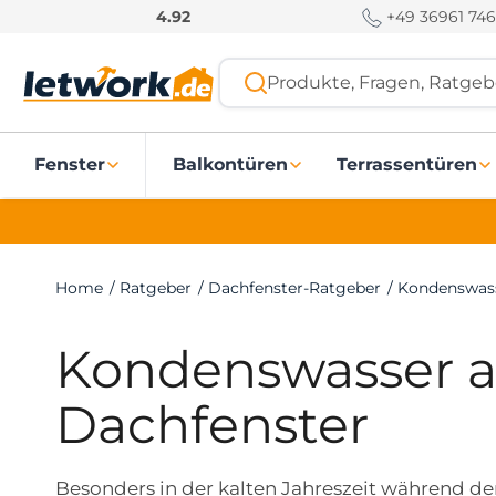
S
+49 36961 746
4.92
k
i
Produkte, Fragen, Ratgebe
p
t
o
Fenster
Balkontüren
Terrassentüren
c
o
n
t
e
Home
/
Ratgeber
/
Dachfenster-Ratgeber
/
Kondenswass
n
t
Kondenswasser 
Dachfenster
Besonders in der kalten Jahreszeit während de