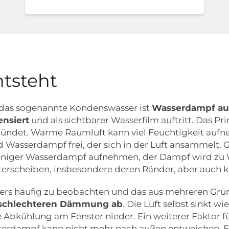
tsteht
, das sogenannte Kondenswasser ist
Wasserdampf aus 
ensiert
und als sichtbarer Wasserfilm auftritt. Das P
ründet. Warme Raumluft kann viel Feuchtigkeit auf
Wasserdampf frei, der sich in der Luft ansammelt. G
n weniger Wasserdampf aufnehmen, der Dampf wird zu W
sterscheiben, insbesondere deren Ränder, aber auch k
ers häufig zu beobachten und das aus mehreren Grü
r schlechteren Dämmung ab
. Die Luft selbst sinkt w
e Abkühlung am Fenster nieder. Ein weiterer Faktor f
serdampf kann nicht mehr nach außen entweichen. 