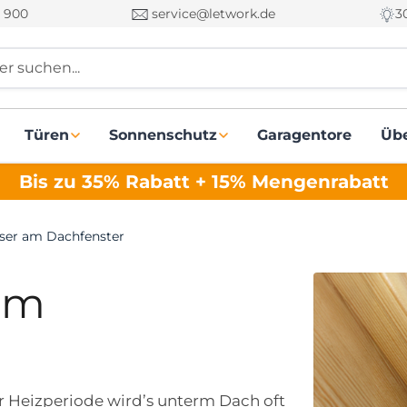
 900
service@letwork.de
3
r suchen...
Türen
Sonnenschutz
Garagentore
Üb
Bis zu 35% Rabatt + 15% Mengenrabatt
er am Dachfenster
am
r Heizperiode wird’s unterm Dach oft