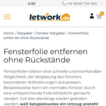
S
4.92
+49 36961 746 900
k
i
0
p
t
o
Home
/
Ratgeber
/
Fenster-Ratgeber
/
Fensterfolie
c
entfernen ohne Rückstände
o
n
Fensterfolie entfernen
t
e
ohne Rückstände
n
t
Fensterfolien bieten eine schnelle und komfortable
Möglichkeit, die Verglasung des Fensters
besonderen Anforderungen anzupassen.
Beispielsweise kann ein normales Fenster durch
eine entsprechende Folie blickdicht gemacht
werden. Soll dies allerdings wieder geändert
werden,
weil beispielsweise ein Umzug ansteht