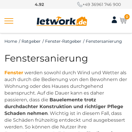
S
4.92
+49 36961 746 900
k
i
0
p
t
o
Home
/
Ratgeber
/
Fenster-Ratgeber
/
Fenstersanierung
c
o
Fenstersanierung
n
t
e
Fenster
werden sowohl durch Wind und Wetter als
n
auch durch die Bedienung von den Bewohnern der
t
Wohnung oder des Hauses durchgehend
beansprucht. Auf die Dauer kann es daher
passieren, dass die
Bauelemente trotz
durchdachter Konstruktion und richtiger Pflege
Schaden nehmen
. Wichtig ist in diesem Fall, dass
die Schäden frühzeitig entdeckt und ausgebessert
werden. So können die Nutzer ihre