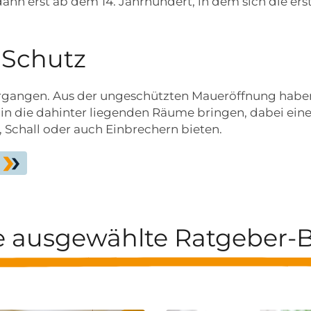
nn erst ab dem 14. Jahrhundert, in dem sich die erst
 Schutz
vergangen. Aus der ungeschützten Maueröffnung habe
in die dahinter liegenden Räume bringen, dabei ei
 Schall oder auch Einbrechern bieten.
e ausgewählte Ratgeber-B