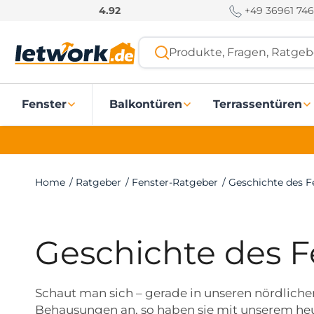
S
+49 36961 746
4.92
k
i
Produkte, Fragen, Ratgebe
p
t
o
Fenster
Balkontüren
Terrassentüren
c
o
n
t
e
Home
/
Ratgeber
/
Fenster-Ratgeber
/
Geschichte des F
n
t
Geschichte des F
Schaut man sich – gerade in unseren nördlichen
Behausungen an, so haben sie mit unserem heu