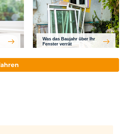
Was das Baujahr über Ihr
Fenster verrät
fahren