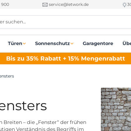
 900
service@letwork.de
3
r suchen...
Türen
Sonnenschutz
Garagentore
Üb
Bis zu 35% Rabatt + 15% Mengenrabatt
ensters
ensters
 Breiten – die „Fenster“ der frühen
tigen Verständnis des Begriffs im