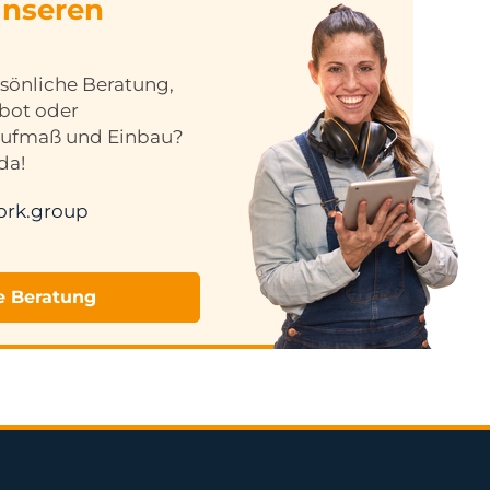
unseren
sönliche Beratung,
ebot oder
Aufmaß und Einbau?
da!
ork.group
e Beratung