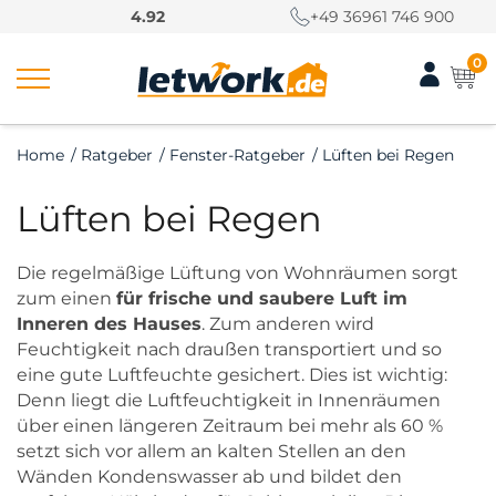
S
4.92
+49 36961 746 900
k
i
0
p
t
o
Home
/
Ratgeber
/
Fenster-Ratgeber
/
Lüften bei Regen
c
o
Lüften bei Regen
n
t
e
Die regelmäßige Lüftung von Wohnräumen sorgt
n
zum einen
für frische und saubere Luft im
t
Inneren des Hauses
. Zum anderen wird
Feuchtigkeit nach draußen transportiert und so
eine gute Luftfeuchte gesichert. Dies ist wichtig:
Denn liegt die Luftfeuchtigkeit in Innenräumen
über einen längeren Zeitraum bei mehr als 60 %
setzt sich vor allem an kalten Stellen an den
Wänden Kondenswasser ab und bildet den