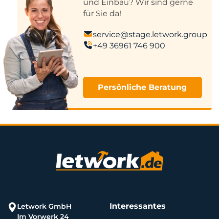
und Einbau? Wir sind gerne
für Sie da!
service@stage.letwork.group
+49 36961 746 900
Persönliche Beratung
Interessantes
Letwork GmbH
Im Vorwerk 24