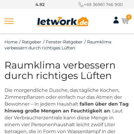
S
4.92
+49 36961 746 900
k
i
0
p
t
o
Home
/
Ratgeber
/
Fenster-Ratgeber
/
Raumklima
c
verbessern durch richtiges Lüften
o
n
Raumklima verbessern
t
e
durch richtiges Lüften
n
t
Die morgendliche Dusche, das tägliche Kochen,
Zimmerpflanzen oder einfach nur das Atmen der
Bewohner – in jedem Haushalt
fallen über den Tag
hinweg große Mengen an Feuchtigkeit an
. Laut
der Verbraucherzentrale kann diese Menge in
einem vier Personenhaushalt leicht zwölf Liter
betragen, die in Form von Wasserdampf in der