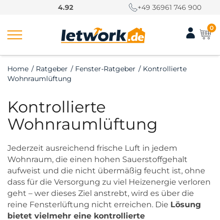
S
4.92
+49 36961 746 900
k
i
0
p
t
o
Home
/
Ratgeber
/
Fenster-Ratgeber
/
Kontrollierte
c
Wohnraumlüftung
o
n
Kontrollierte
t
e
Wohnraumlüftung
n
t
Jederzeit ausreichend frische Luft in jedem
Wohnraum, die einen hohen Sauerstoffgehalt
aufweist und die nicht übermäßig feucht ist, ohne
dass für die Versorgung zu viel Heizenergie verloren
geht – wer dieses Ziel anstrebt, wird es über die
reine Fensterlüftung nicht erreichen. Die
Lösung
bietet vielmehr eine kontrollierte