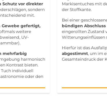
 Schutz vor direkter
Markisentuches mit d
iederschlägen, sondern
der Stoffkante.
ntscheidend mit.
Bei einer geschlossene
n Gewebe gefertigt,
bündigen Abschluss 
oftmals weitere
eingerollten Zustand
abweisend, UV-
Witterungseinflüssen 
flammbar).
Hierfür ist das Ausfall
ch mehrfarbig
abgestimmt
, um im 
 Umgebung harmonisch
Gesamteindruck der K
en Kontrast bieten.
 Tuch individuell
 Gastronomie oder den