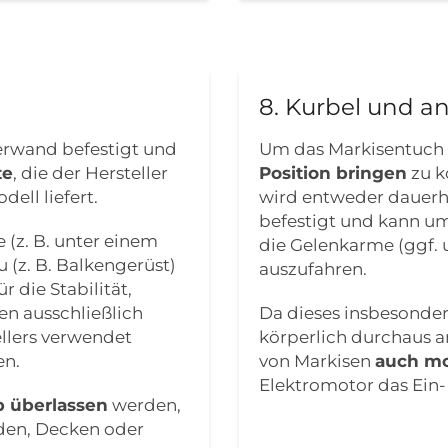
8. Kurbel und 
erwand befestigt und
Um das Markisentuch
te
, die der Hersteller
Position bringen
zu k
ell liefert.
wird entweder dauerha
befestigt und kann u
 (z. B. unter einem
die Gelenkarme (ggf. 
(z. B. Balkengerüst)
auszufahren.
 die Stabilität,
ten ausschließlich
Da dieses insbesonder
llers verwendet
körperlich durchaus an
en.
von Markisen
auch mo
Elektromotor das Ein
 überlassen
werden,
den, Decken oder