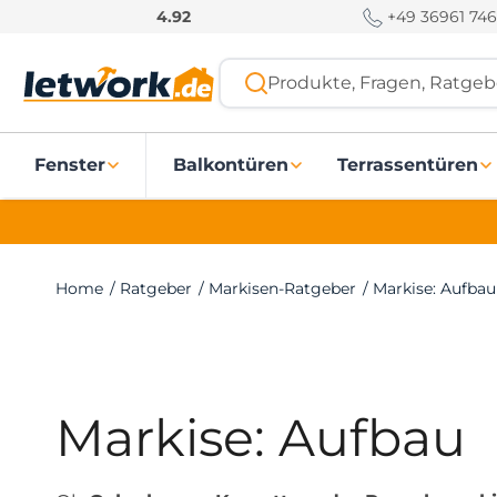
S
+49 36961 746
4.92
k
i
Produkte, Fragen, Ratgebe
p
t
o
Fenster
Balkontüren
Terrassentüren
c
o
n
t
e
Home
/
Ratgeber
/
Markisen-Ratgeber
/
Markise: Aufbau
n
t
Markise: Aufbau