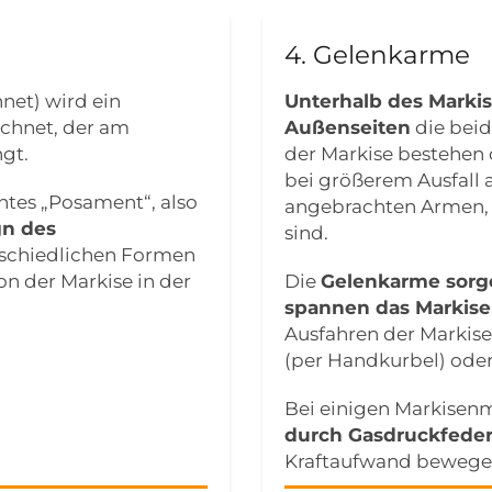
4. Gelenkarme
net) wird ein
Unterhalb des Marki
chnet, der am
Außenseiten
die beid
ngt.
der Markise bestehen 
bei größerem Ausfall 
ntes „Posament“, also
angebrachten Armen, 
gn des
sind.
erschiedlichen Formen
on der Markise in der
Die
Gelenkarme sorge
spannen das Markis
Ausfahren der Markise
(per Handkurbel) oder
Bei einigen Markisen
durch Gasdruckfeder
Kraftaufwand bewege