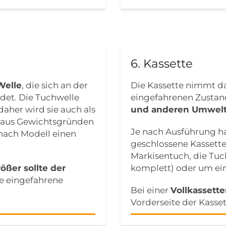
6. Kassette
Welle
, die sich an der
Die Kassette nimmt d
det. Die Tuchwelle
eingefahrenen Zustan
aher wird sie auch als
und anderen Umwelt
d aus Gewichtsgründen
Je nach Ausführung ha
 nach Modell einen
geschlossene Kassette
Markisentuch, die Tu
rößer sollte der
komplett) oder um ei
ie eingefahrene
Bei einer
Vollkassett
Vorderseite der Kasset