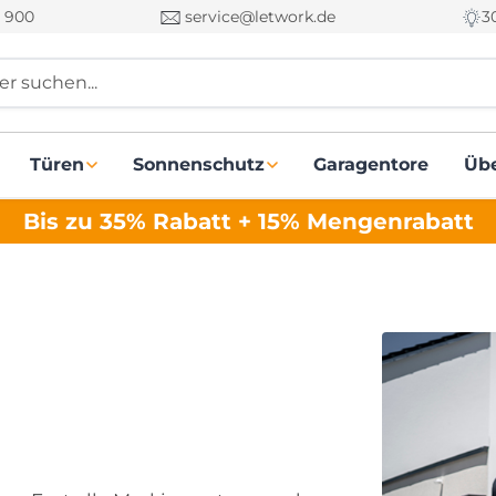
 900
service@letwork.de
3
r suchen...
Türen
Sonnenschutz
Garagentore
Üb
Bis zu 35% Rabatt + 15% Mengenrabatt