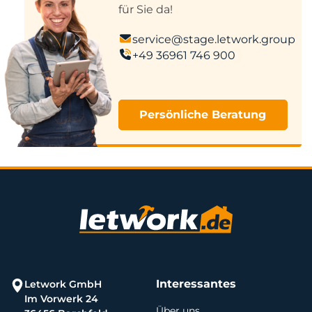
für Sie da!
service@stage.letwork.group
+49 36961 746 900
Persönliche Beratung
Interessantes
Letwork GmbH
Im Vorwerk 24
Über uns