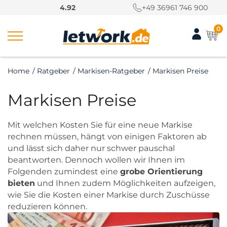
S
4.92
+49 36961 746 900
k
i
0
p
t
o
Home
/
Ratgeber
/
Markisen-Ratgeber
/
Markisen Preise
c
o
Markisen Preise
n
t
e
Mit welchen Kosten Sie für eine neue Markise
n
rechnen müssen, hängt von einigen Faktoren ab
t
und lässt sich daher nur schwer pauschal
beantworten. Dennoch wollen wir Ihnen im
Folgenden zumindest eine
grobe Orientierung
bieten
und Ihnen zudem Möglichkeiten aufzeigen,
wie Sie die Kosten einer Markise durch Zuschüsse
reduzieren können.