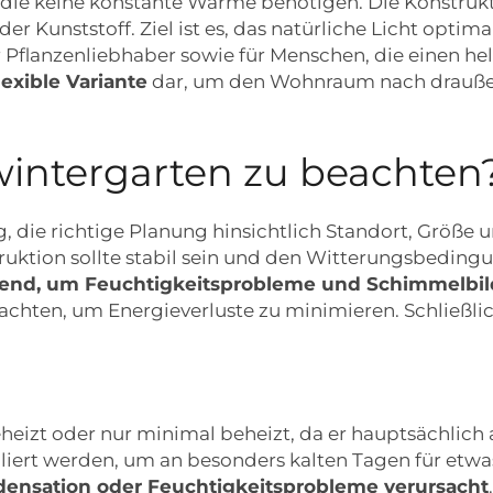
, die keine konstante Wärme benötigen. Die Konstruk
 Kunststoff. Ziel ist es, das natürliche Licht optima
ür Pflanzenliebhaber sowie für Menschen, die einen 
exible Variante
dar, um den Wohnraum nach draußen
wintergarten zu beachten
ig, die richtige Planung hinsichtlich Standort, Größ
ruktion sollte stabil sein und den Witterungsbeding
idend, um Feuchtigkeitsprobleme und Schimmelbi
hten, um Energieverluste zu minimieren. Schließlich 
eheizt oder nur minimal beheizt, da er hauptsächlich
lliert werden, um an besonders kalten Tagen für etwa
ndensation oder Feuchtigkeitsprobleme verursacht