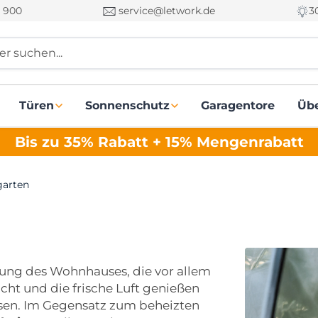
 900
service@letwork.de
3
r suchen...
Türen
Sonnenschutz
Garagentore
Üb
Bis zu 35% Rabatt + 15% Mengenrabatt
garten
erung des Wohnhauses, die vor allem
icht und die frische Luft genießen
sen. Im Gegensatz zum beheizten