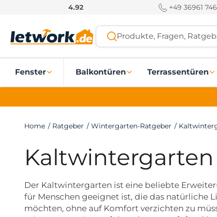
S
+49 36961 746
4.92
k
i
Produkte, Fragen, Ratgebe
p
t
o
Fenster
Balkontüren
Terrassentüren
c
o
n
t
e
Home
/
Ratgeber
/
Wintergarten-Ratgeber
/
Kaltwinter
n
t
Kaltwintergarten
Der Kaltwintergarten ist eine beliebte Erweit
für Menschen geeignet ist, die das natürliche L
möchten, ohne auf Komfort verzichten zu müs