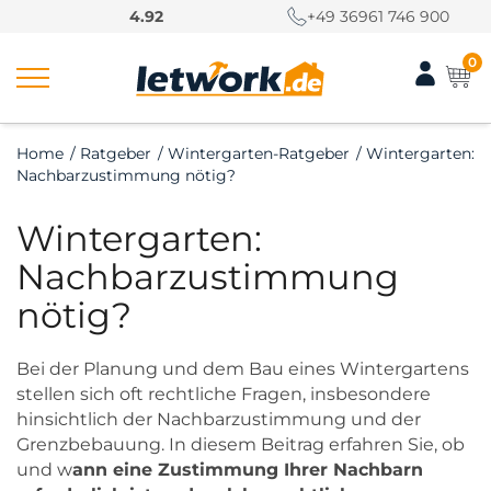
S
4.92
+49 36961 746 900
k
i
0
p
t
o
Home
/
Ratgeber
/
Wintergarten-Ratgeber
/
Wintergarten:
c
Nachbarzustimmung nötig?
o
n
Wintergarten:
t
e
Nachbarzustimmung
n
nötig?
t
Bei der Planung und dem Bau eines Wintergartens
stellen sich oft rechtliche Fragen, insbesondere
hinsichtlich der Nachbarzustimmung und der
Grenzbebauung. In diesem Beitrag erfahren Sie, ob
und w
ann eine Zustimmung Ihrer Nachbarn