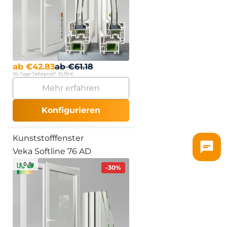
ab
€
42.83
ab
€
61.18
30-Tage-Tiefstpreis*:
35,99 €
Mehr erfahren
Konfigurieren
Kunststofffenster
Veka Softline 76 AD
≥ 0.8
-30%