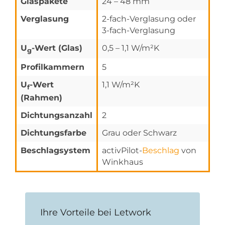
Glaspakete
24 – 48 mm
Verglasung
2-fach-Verglasung oder
3-fach-Verglasung
U
-Wert (Glas)
0,5 – 1,1 W/m²K
g
Profilkammern
5
U
-Wert
1,1 W/m²K
f
(Rahmen)
Dichtungsanzahl
2
Dichtungsfarbe
Grau oder Schwarz
Beschlagsystem
activPilot-
Beschlag
von
Winkhaus
Ihre Vorteile bei Letwork