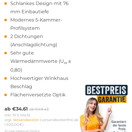
Schlankes Design mit 76
mm Einbautiefe
Modernes 5-Kammer-
Profilsystem
2 Dichtungen
(Anschlagdichtung)
Sehr gute
Wärmedämmwerte (U
≥
w
0,80)
Hochwertiger Winkhaus
Beschlag
Flächenversetzte Optik
ab
€
34.61
ab
€
49.43
inkl. 19 % MwSt.
zzgl. 
Versandkosten
 (versandkostenfrei ab 
1.500,00 €)
30-Tage-Tiefstpreis*:
29,08 €