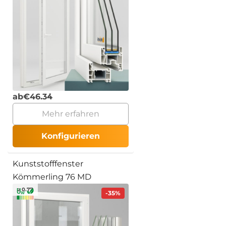
ab
€
46.34
Mehr erfahren
Konfigurieren
Kunststofffenster
Kömmerling 76 MD
≥ 0.77
-35%