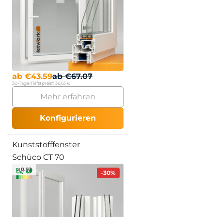
ab
€
43.59
ab
€
67.07
30-Tage-Tiefstpreis*:
36,63 €
Mehr erfahren
Konfigurieren
Kunststofffenster
Schüco CT 70
≥ 0.93
-30%