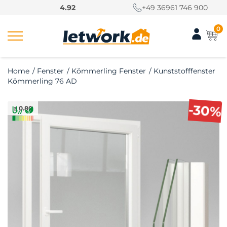
S
4.92
+49 36961 746 900
k
i
0
p
t
o
Home
/
Fenster
/
Kömmerling Fenster
/
Kunststofffenster
c
Kömmerling 76 AD
o
n
-30%
≥ 0.80
t
e
n
t