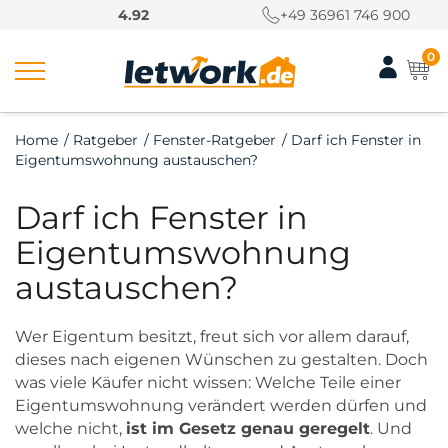
S
4.92
+49 36961 746 900
k
i
0
p
t
o
Home
/
Ratgeber
/
Fenster-Ratgeber
/
Darf ich Fenster in
c
Eigentumswohnung austauschen?
o
n
Darf ich Fenster in
t
e
Eigentumswohnung
n
austauschen?
t
Wer Eigentum besitzt, freut sich vor allem darauf,
dieses nach eigenen Wünschen zu gestalten. Doch
was viele Käufer nicht wissen: Welche Teile einer
Eigentumswohnung verändert werden dürfen und
welche nicht,
ist im Gesetz genau geregelt
. Und