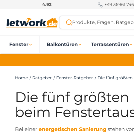
S
+49 36961 746
4.92
k
i
Produkte, Fragen, Ratgebe
p
t
o
Fenster
Balkontüren
Terrassentüren
c
o
n
t
e
Home
/
Ratgeber
/
Fenster-Ratgeber
/
Die fünf größten
n
t
Die fünf größten
beim Fenstertau
Bei einer
energetischen Sanierung
stehen vo