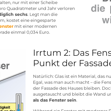
lten, nur mit einer Scheibe
 pro Quadratmeter und Jahr verloren
diglich sechs
. Legt man die
um, kostet eine eingesparte
enster
mit einer modernen
ade einmal 0,034 Euro.
Irrtum 2: Das Fens
Punkt der Fassad
Natürlich: Glas ist ein Material, da
Egal, was man auch macht – die Fens
der Fassade des Hauses bleiben. Doch
ausgetauscht und bleibt die Wand
als das Fenster sein
.
Während ein Fenster mit moderner 