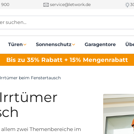
 900
service@letwork.de
3
r suchen...
Türen
Sonnenschutz
Garagentore
Üb
Bis zu 35% Rabatt + 15% Mengenrabatt
 Irrtümer beim Fenstertausch
 Irrtümer
sch
r allem zwei Themenbereiche im