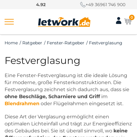
S
4.92
+49 36961 746 900
k
i
0
p
t
o
Home
/
Ratgeber
/
Fenster-Ratgeber
/
Festverglasung
c
o
Festverglasung
n
t
e
Eine Fenster-Festverglasung ist die ideale Lösung
n
für moderne, große Fensterkonstruktionen. Die
t
Festverglasung zeichnet sich dadurch aus, dass sie
ohne Beschläge, Scharniere und Griff
im
Blendrahmen
oder Flügelrahmen eingesetzt ist.
Diese Art der Verglasung ermöglicht einen
optimalen Lichteinfall und trägt zur Energieeffizienz
des Gebäudes bei. Sie ist überall sinnvoll, wo
keine