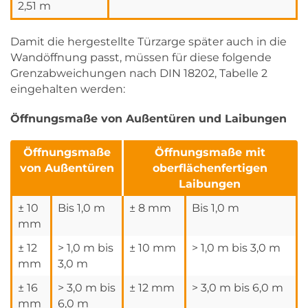
2,51 m
Damit die hergestellte Türzarge später auch in die
Wandöffnung passt, müssen für diese folgende
Grenzabweichungen nach DIN 18202, Tabelle 2
eingehalten werden:
Öffnungsmaße von Außentüren und Laibungen
Öffnungsmaße
Öffnungsmaße mit
von Außentüren
oberflächenfertigen
Laibungen
± 10
Bis 1,0 m
± 8 mm
Bis 1,0 m
mm
± 12
> 1,0 m bis
± 10 mm
> 1,0 m bis 3,0 m
mm
3,0 m
± 16
> 3,0 m bis
± 12 mm
> 3,0 m bis 6,0 m
mm
6,0 m