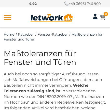
S
4.92
+49 36961 746 900
k
i
0
p
t
o
Home
/
Ratgeber
/
Fenster-Ratgeber
/
Maßtoleranzen für
c
Fenster und Türen
o
n
Maßtoleranzen für
t
e
Fenster und Türen
n
t
Auch bei noch so sorgfältiger Ausführung lassen
sich Maßabweichungen bei Öffnungen, aber auch
Bauteilen nicht immer verhindern.
Welche
Toleranzen zulässig sind
, ist in verschiedenen
Normen wie der DIN 18202:2019-07 „Maßtoleranzen
im Hochbau“ und anderen Regelwerken festgelegt.
Im folgenden Artikel wird beschrieben, welche