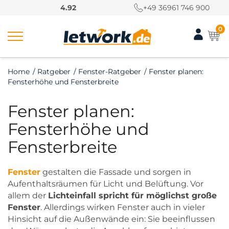
S
4.92
+49 36961 746 900
k
i
0
p
t
o
Home
/
Ratgeber
/
Fenster-Ratgeber
/
Fenster planen:
c
Fensterhöhe und Fensterbreite
o
n
Fenster planen:
t
e
Fensterhöhe und
n
Fensterbreite
t
Fenster
gestalten die Fassade und sorgen in
Aufenthaltsräumen für Licht und Belüftung. Vor
allem der
Lichteinfall spricht für möglichst große
Fenster
. Allerdings wirken Fenster auch in vieler
Hinsicht auf die Außenwände ein: Sie beeinflussen