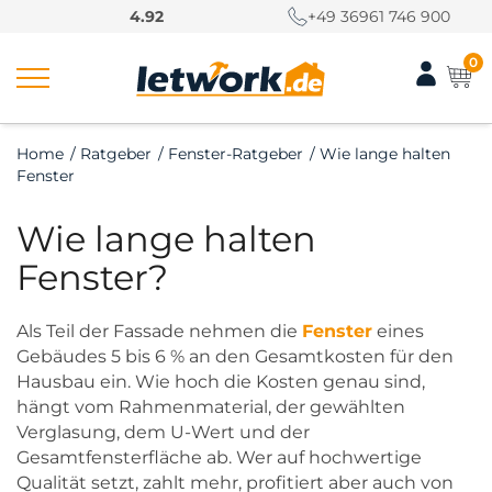
S
4.92
+49 36961 746 900
k
i
0
p
t
o
Home
/
Ratgeber
/
Fenster-Ratgeber
/
Wie lange halten
c
Fenster
o
n
Wie lange halten
t
e
Fenster?
n
t
Als Teil der Fassade nehmen die
Fenster
eines
Gebäudes 5 bis 6 % an den Gesamtkosten für den
Hausbau ein. Wie hoch die Kosten genau sind,
hängt vom Rahmenmaterial, der gewählten
Verglasung, dem U-Wert und der
Gesamtfensterfläche ab. Wer auf hochwertige
Qualität setzt, zahlt mehr, profitiert aber auch von