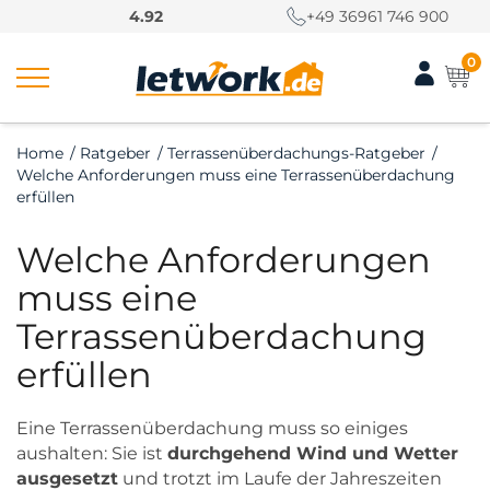
S
4.92
+49 36961 746 900
k
i
0
p
t
o
Home
/
Ratgeber
/
Terrassenüberdachungs-Ratgeber
/
c
Welche Anforderungen muss eine Terrassenüberdachung
o
erfüllen
n
t
Welche Anforderungen
e
muss eine
n
t
Terrassenüberdachung
erfüllen
Eine Terrassenüberdachung muss so einiges
aushalten: Sie ist
durchgehend Wind und Wetter
ausgesetzt
und trotzt im Laufe der Jahreszeiten