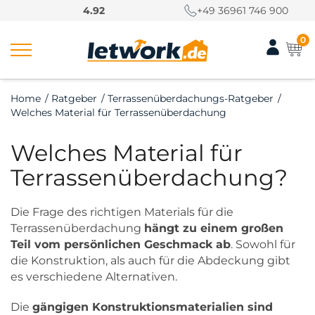
S
4.92
+49 36961 746 900
k
i
0
p
t
o
Home
/
Ratgeber
/
Terrassenüberdachungs-Ratgeber
/
c
Welches Material für Terrassenüberdachung
o
n
Welches Material für
t
e
Terrassenüberdachung?
n
t
Die Frage des richtigen Materials für die
Terrassenüberdachung
hängt zu einem großen
Teil vom persönlichen Geschmack ab
. Sowohl für
die Konstruktion, als auch für die Abdeckung gibt
es verschiedene Alternativen.
Die
gängigen Konstruktionsmaterialien sind