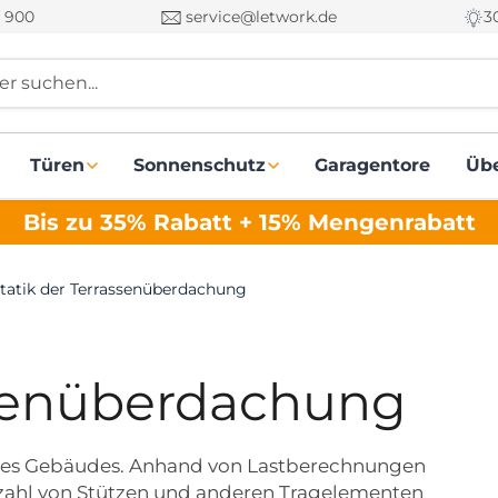
 900
service@letwork.de
3
r suchen...
Türen
Sonnenschutz
Garagentore
Üb
Bis zu 35% Rabatt + 15% Mengenrabatt
tatik der Terrassenüberdachung
ssenüberdachung
 eines Gebäudes. Anhand von Lastberechnungen
nzahl von Stützen und anderen Tragelementen