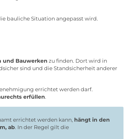
ie bauliche Situation angepasst wird.
en und Bauwerken
zu finden. Dort wird in
dsicher sind und die Standsicherheit anderer
enehmigung errichtet werden darf.
urechts erfüllen
.
amt errichtet werden kann,
hängt in den
m, ab
. In der Regel gilt die