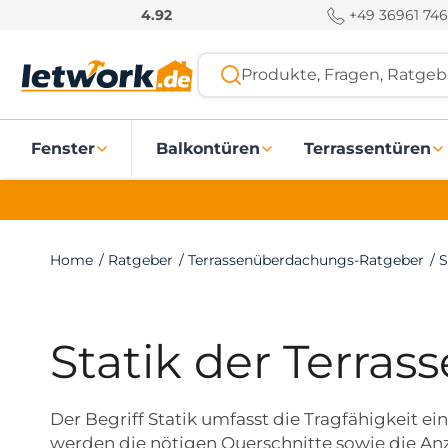
S
+49 36961 746
4.92
k
i
Produkte, Fragen, Ratgebe
p
t
o
Fenster
Balkontüren
Terrassentüren
c
o
n
t
e
Home
/
Ratgeber
/
Terrassenüberdachungs-Ratgeber
/
S
n
t
Statik der Terra
Der Begriff Statik umfasst die Tragfähigkeit
werden die nötigen Querschnitte sowie die A