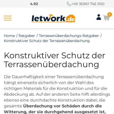
S
4.92
+49 36961 746 900
k
i
0
p
t
o
Home
/
Ratgeber
/
Terrassenüberdachungs-Ratgeber
/
c
Konstruktiver Schutz der Terrassenüberdachung
o
n
Konstruktiver Schutz der
t
e
Terrassenüberdachung
n
t
Die Dauerhaftigkeit einer Terrassenüberdachung
hängt einerseits sicherlich von der Wahl des
richtigen Materials für die Konstruktion und für die
Abdeckung ab. Auf der anderen Seite hilft allerdings
ebenso eine durchdachte Konstruktion dabei, die
gesamte
Überdachung vor Schäden durch die
Witterung, der sie durchgehend ausgesetzt ist,