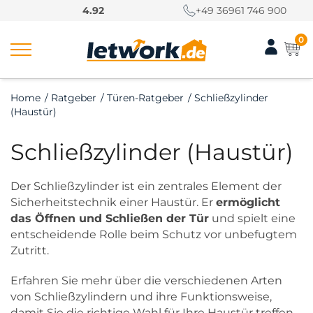
S
4.92
+49 36961 746 900
k
i
0
p
t
o
Home
/
Ratgeber
/
Türen-Ratgeber
/
Schließzylinder
c
(Haustür)
o
n
Schließzylinder (Haustür)
t
e
n
Der Schließzylinder ist ein zentrales Element der
t
Sicherheitstechnik einer Haustür. Er
ermöglicht
das Öffnen und Schließen der Tür
und spielt eine
entscheidende Rolle beim Schutz vor unbefugtem
Zutritt.
Erfahren Sie mehr über die verschiedenen Arten
von Schließzylindern und ihre Funktionsweise,
damit Sie die richtige Wahl für Ihre Haustür treffen