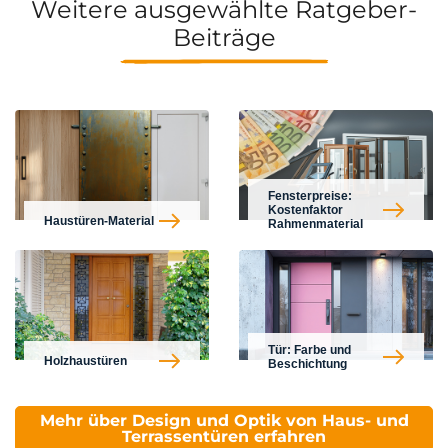
Weitere ausgewählte Ratgeber-
Beiträge
Fensterpreise:
Kostenfaktor
Haustüren-Material
Rahmenmaterial
Tür: Farbe und
Holzhaustüren
Beschichtung
Mehr über Design und Optik von Haus- und
Terrassentüren erfahren