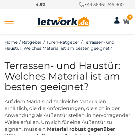
S
4.92
+49 36961 746 900
k
i
0
p
t
o
Home
/
Ratgeber
/
Türen-Ratgeber
/
Terrassen- und
c
Haustür: Welches Material ist am besten geeignet?
o
n
Terrassen- und Haustür:
t
e
Welches Material ist am
n
besten geeignet?
t
Auf dem Markt sind zahlreiche Materialien
erhältlich, die die Anforderungen, die sich in der
Anwendung als Außentür stellen, in hervorragender
Weise erfüllen. Um sich für eine Außentür zu
eignen, muss ein
Material robust gegenüber