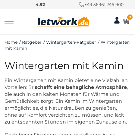
S
4.92
+49 36961 746 900
k
i
0
p
t
o
Home
/
Ratgeber
/
Wintergarten-Ratgeber
/
Wintergarten
c
mit Kamin
o
n
Wintergarten mit Kamin
t
e
n
Ein Wintergarten mit Kamin bietet eine Vielzahl an
t
Vorteilen: Er
schafft eine behagliche Atmosphäre
,
die auch in den kalten Monaten für Wärme und
Gemütlichkeit sorgt. Ein Kamin im Wintergarten
ermöglicht es, die Natur draußen zu genießen,
ohne auf Komfort verzichten zu müssen, und lädt
zu entspannten Stunden im eigenen Zuhause ein.
Doch bevor Sie einen Kamin installieren, ist es