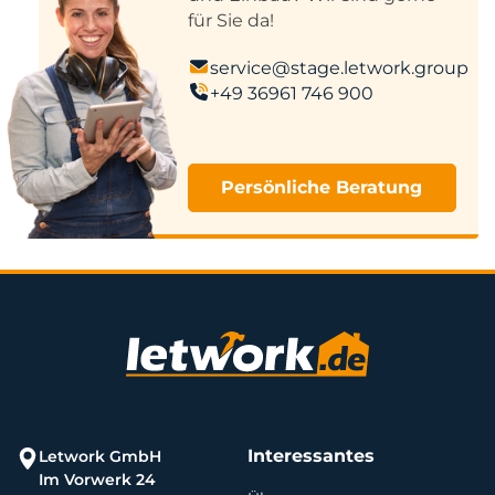
für Sie da!
service@stage.letwork.group
+49 36961 746 900
Persönliche Beratung
Interessantes
Letwork GmbH
Im Vorwerk 24