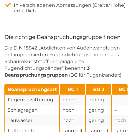
In verschiedenen Abmessungen (Breite/ Höhe)
erhältlich
Die richtige Beanspruchungsgruppe finden
Die DIN 18542 „Abdichten von Außenwandfugen
mit imprägnierten Fugendichtungsbändern aus
Schaumkunststoff – Imprägnierte
Fugendichtungsbänder“ benennt
3
Beanspruchungsgruppen
(BG für Fugenbänder:)
Beanspruchungsart
BG 1
BG 2
BG R
Fugenbewitterung
hoch
gering
–
Schlagregen
hoch
gering
–
Tauwasser
hoch
gering
hoch
Luftfeuchte
Langzeit
Langzeit
Langze