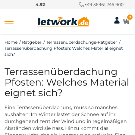
S
4.92
+49 36961 746 900
k
i
0
p
t
o
Home
/
Ratgeber
/
Terrassenüberdachungs-Ratgeber
/
c
Terrassenüberdachung Pfosten: Welches Material eignet
o
sich?
n
t
Terrassenüberdachung
e
Pfosten: Welches Material
n
t
eignet sich?
Eine Terrassenüberdachung muss so manches
aushalten: Im Winter lastet der Schnee auf ihr,
durchgehend zerrt der Wind und in regelmäßigen
Abständen wird sie nass. Hinzu kommt das