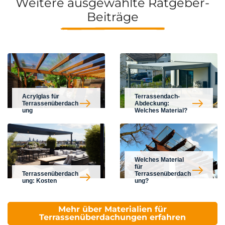
Weitere ausgewählte Ratgeber-
Beiträge
Acrylglas für
Terrassendach-
Terrassenüberdach
Abdeckung:
ung
Welches Material?
Welches Material
für
Terrassenüberdach
Terrassenüberdach
ung: Kosten
ung?
Mehr über Materialien für
Terrassenüberdachungen erfahren