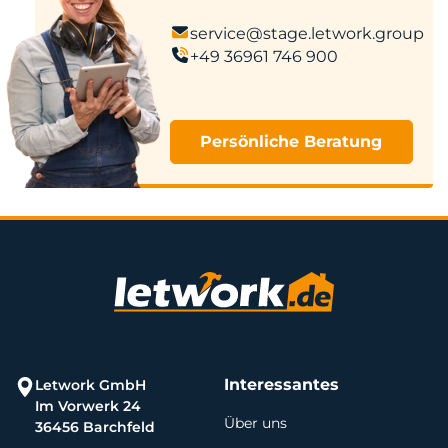
service@stage.letwork.group
+49 36961 746 900
Persönliche Beratung
Interessantes
Letwork GmbH
Im Vorwerk 24
Über uns
36456 Barchfeld