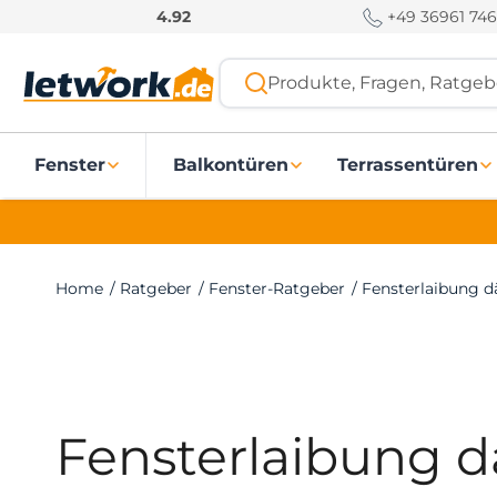
S
+49 36961 746
4.92
k
i
Produkte, Fragen, Ratgebe
p
t
o
Fenster
Balkontüren
Terrassentüren
c
o
n
t
e
Home
/
Ratgeber
/
Fenster-Ratgeber
/
Fensterlaibung
n
t
Fensterlaibung