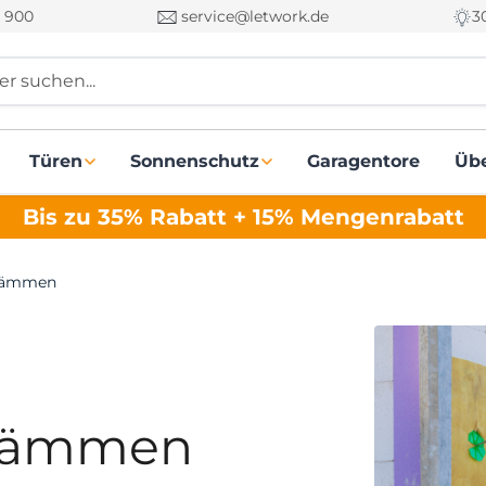
 900
service@letwork.de
3
r suchen...
Türen
Sonnenschutz
Garagentore
Üb
Bis zu 35% Rabatt + 15% Mengenrabatt
 dämmen
 dämmen