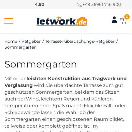
S
4.92
+49 36961 746 900
k
i
0
p
t
o
Home
/
Ratgeber
/
Terrassenüberdachungs-Ratgeber
/
c
Sommergarten
o
n
Sommergarten
t
e
n
Mit einer
leichten Konstruktion aus Tragwerk und
t
Verglasung
wird die überdachte Terrasse zum gut
geschützten Sommergarten, bei dem das Sitzen
auch bei Wind, leichtem Regen und kühleren
Temperaturen noch Spaß macht. Flexible Falt- oder
Schiebewände lassen die Wahl, ob der
Sommergarten einen geschlossenen Raum bildet,
teilweise oder komplett geöffnet ist. Im