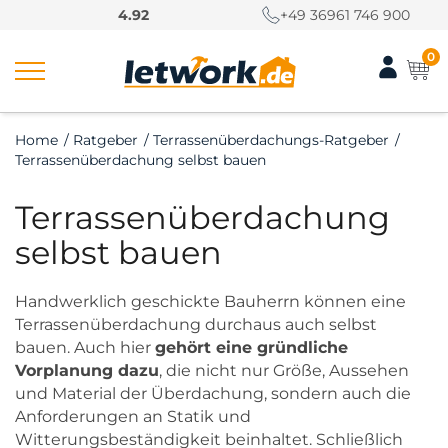
S
4.92
+49 36961 746 900
k
i
0
p
t
o
Home
/
Ratgeber
/
Terrassenüberdachungs-Ratgeber
/
c
Terrassenüberdachung selbst bauen
o
n
Terrassenüberdachung
t
e
selbst bauen
n
t
Handwerklich geschickte Bauherrn können eine
Terrassenüberdachung durchaus auch selbst
bauen. Auch hier
gehört eine gründliche
Vorplanung dazu
, die nicht nur Größe, Aussehen
und Material der Überdachung, sondern auch die
Anforderungen an Statik und
Witterungsbeständigkeit beinhaltet. Schließlich