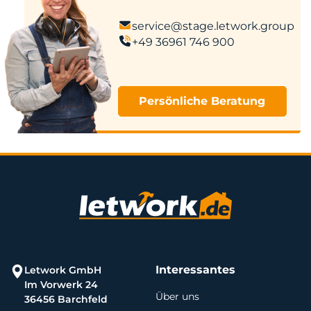
service@stage.letwork.group
+49 36961 746 900
Persönliche Beratung
Interessantes
Letwork GmbH
Im Vorwerk 24
Über uns
36456 Barchfeld