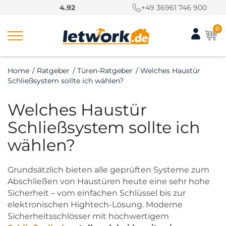
S
4.92
+49 36961 746 900
k
i
0
p
t
o
Home
/
Ratgeber
/
Türen-Ratgeber
/
Welches Haustür
c
Schließsystem sollte ich wählen?
o
n
Welches Haustür
t
e
Schließsystem sollte ich
n
wählen?
t
Grundsätzlich bieten alle geprüften Systeme zum
Abschließen von Haustüren heute eine sehr hohe
Sicherheit – vom einfachen Schlüssel bis zur
elektronischen Hightech-Lösung. Moderne
Sicherheitsschlösser mit hochwertigem