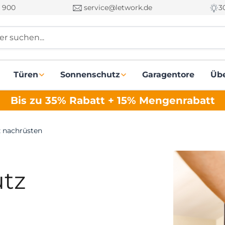
 900
service@letwork.de
3
r suchen...
Türen
Sonnenschutz
Garagentore
Üb
Bis zu 35% Rabatt + 15% Mengenrabatt
z nachrüsten
utz