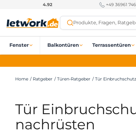
S
+49 36961 746
4.92
k
i
Produkte, Fragen, Ratgebe
p
t
o
Fenster
Balkontüren
Terrassentüren
c
o
n
t
e
Home
/
Ratgeber
/
Türen-Ratgeber
/
Tür Einbruchschut
n
t
Tür Einbruchsch
nachrüsten